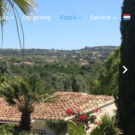
huis
Omgeving
Foto's
Service