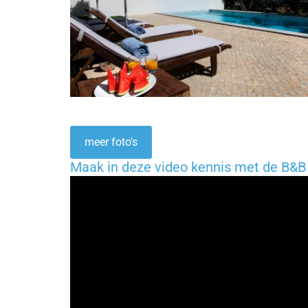
meer foto's
Maak in deze video kennis met de B&B